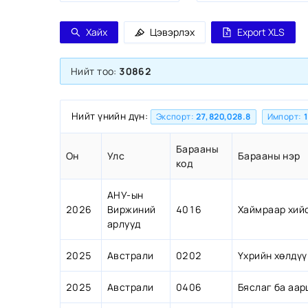
Хайх
Цэвэрлэх
Export XLS
Нийт тоо:
30862
Нийт үнийн дүн:
Экспорт:
27,820,028.8
Импорт:
1
Барааны
Он
Улс
Барааны нэр
код
АНУ-ын
АНУ-ын
2026
2026
Виржиний
Виржиний
4016
4016
Хаймраар хий
арлууд
арлууд
2025
2025
Австрали
Австрали
0202
0202
Үхрийн хөлдүү
2025
2025
Австрали
Австрали
0406
0406
Бяслаг ба аар