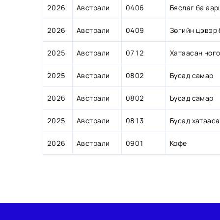
2026
2026
Австрали
Австрали
0406
0406
Бяслаг ба аар
2026
2026
Австрали
Австрали
0409
0409
Зөгийн цэвэр 
2025
2025
Австрали
Австрали
0712
0712
Хатаасан ног
2025
2025
Австрали
Австрали
0802
0802
Бусад самар
2026
2026
Австрали
Австрали
0802
0802
Бусад самар
2025
2025
Австрали
Австрали
0813
0813
Бусад хатаас
2026
2026
Австрали
Австрали
0901
0901
Кофе