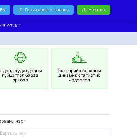
EN
Гарын авлага, заавар
Нэвтрэх
ҮРДҮҮЛЭЛТ
Гадаад худалдааны
Гол нэрийн барааны
гүйцэтгэл бараа
динамик статистик
орноор
мэдээлэл
арааны нэр