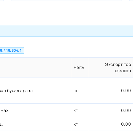
8,418,804.1
Экспорт тоо
Нэгж
хэмжээ
сэн бусад эдлэл
ш
0.00
 мах.
кг
0.00
ц.
кг
0.00