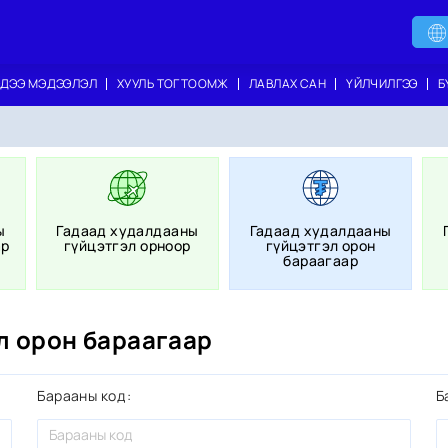
ДЭЭ МЭДЭЭЛЭЛ
ХУУЛЬ ТОГТООМЖ
ЛАВЛАХ САН
ҮЙЛЧИЛГЭЭ
Б
ы
Гадаад худалдааны
Гадаад худалдааны
ар
гүйцэтгэл орноор
гүйцэтгэл орон
бараагаар
л орон бараагаар
Барааны код
Б