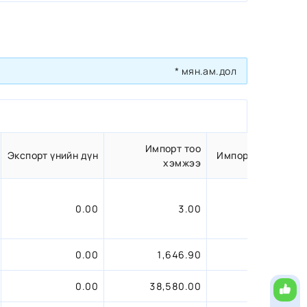
* мян.ам.дол
Импорт тоо
Экспорт үнийн дүн
Импорт үнийн дүн
хэмжээ
0.00
3.00
0.01
0.00
1,646.90
30.88
0.00
38,580.00
208.15